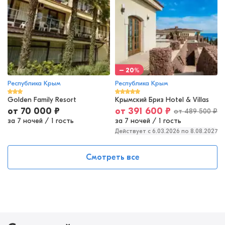
– 20%
Республика Крым
Республика Крым
Golden Family Resort
Крымский Бриз Hotel & Villas
от
70 000
₽
от
391 600
₽
от
489 500
₽
за 7 ночей
/
1 гость
за 7 ночей
/
1 гость
Действует c 6.03.2026 по 8.08.2027
Смотреть все