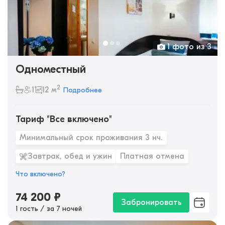
1 фото из 3
Одноместный
2
1
12 м
Подробнее
Тариф "Все включено"
Минимальный срок проживания 3 нч.
Завтрак, обед и ужин
Платная отмена
Что включено?
74 200
₽
Забронировать
1 гость / за 7 ночей