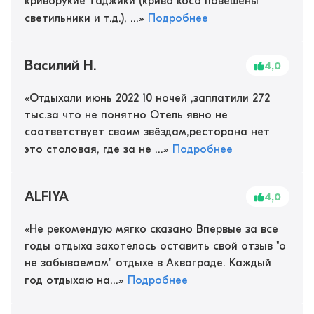
криворукие таджики (криво косо повешены
светильники и т.д.), ...
»
Подробнее
Василий Н.
4,0
«
Отдыхали июнь 2022 10 ночей ,заплатили 272
тыс.за что не понятно Отель явно не
соответствует своим звёздам,ресторана нет
это столовая, где за не ...
»
Подробнее
ALFIYA
4,0
«
Не рекомендую мягко сказано Впервые за все
годы отдыха захотелось оставить свой отзыв "о
не забываемом" отдыхе в Акваграде. Каждый
год отдыхаю на...
»
Подробнее