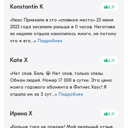
Konstantin K
2,0
«
Ужас Приехали в это «славное место» 22 июня
2022 года заселили раньше в 11 часов. Негатива
за неделю отдыха накопилось много, не потому
что я его...
»
Подробнее
Kate Х
2,0
«
Нет слов. Боль 😭 Нет слов, только слезы.
Обман людей. Номер 17 000 в сутки. Эта цена
моего годового абонента в Фитнес Хаус! Я
отдала им за 3 сут...
»
Подробнее
Ирина Х
2,0
«
Больше туда не поедем! Мой реальный отзыв