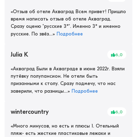
«
Отзыв об отеле Акваград Всем привет! Пришло
время написать отзыв об отеле Акваград.
Сразу оценю "русские 3*". Именно 3* и именно
русские. По звёз...
»
Подробнее
Julia K
6,0
«
Акваград Были в Акваграде в июне 2022г. Взяли
путёвку полупансион. Не отели быть
призанными к столу. Сразу подмечу, что нас
заверили, что разницы...
»
Подробнее
wintercountry
6,0
«
Много минусов, но есть и плюсы 1. Отельный
пляж- есть жесткие пластиковые лежаки и