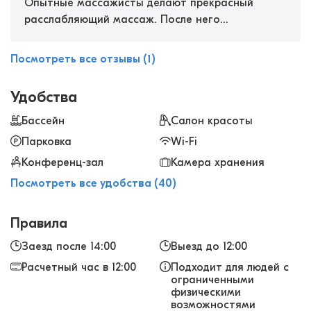
Опытные массажисты делают прекрасный
расслабляющий массаж. После него
почувствовала улучшение самочувствия и
легкость. Каждый день с удовольствием
Посмотреть все отзывы (1)
посещала занятия йогой и хаммам.
Успокаивает нервы и полезно для здоровья.
Удобства
Бассейн
Салон красоты
Парковка
Wi-Fi
Конференц-зал
Камера хранения
Посмотреть все удобства (40)
Правила
Заезд после 14:00
Выезд до 12:00
Расчетный час в 12:00
Подходит для людей с
ограниченными
физическими
возможностями