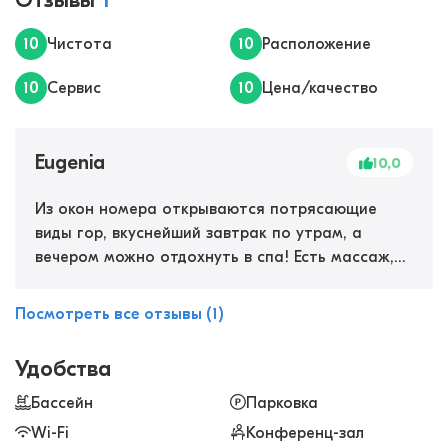
Отзывы
1
10
Чистота
10
Расположение
10
Сервис
10
Цена/качество
Eugenia
10,0
Из окон номера открываются потрясающие
виды гор, вкуснейший завтрак по утрам, а
вечером можно отдохнуть в спа! Есть массаж,
сауна, хаммам, красивый крытый бассейн. На
улице тоже есть бассейн. Воздух невероятный,
Посмотреть все отзывы (1)
дышится и спится очень хорошо. Мы приезжали
семьей на неделю, а хотелось остаться здесь
Удобства
жить!
Бассейн
Парковка
Wi-Fi
Конференц-зал