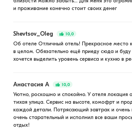
близости можно забыть... Для меня это огромн
и проживание конечно стоит своих денег
Shevtsov_Oleg
10,0
Об отеле Отличный отель! Прекрасное место ка
в целом. Обязательно ещё приеду сюда и буду
хочется выделить уровень сервиса и кухню в ре
Анастасия А
10,0
Уютно, роскошно и спокойно. У отеля локация 
тихая улица. Сервис на высоте, комофрт и про
каждой детали. Потрясающий завтрак и очень
очень старательный и исполнил все ваши прос
отдых!