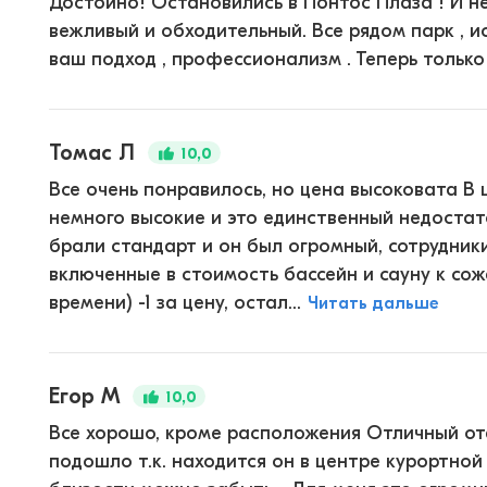
Достойно! Остановились в Понтос Плаза ! И не
вежливый и обходительный. Все рядом парк , и
ваш подход , профессионализм . Теперь только
Томас Л
10,0
Все очень понравилось, но цена высоковата В 
немного высокие и это единственный недостато
брали стандарт и он был огромный, сотрудники
включенные в стоимость бассейн и сауну к сож
времени) -1 за цену, остал...
Читать дальше
Егор М
10,0
Все хорошо, кроме расположения Отличный от
подошло т.к. находится он в центре курортной