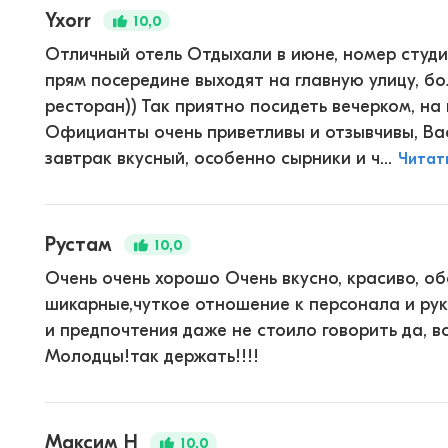
Yxorr
10,0
Отличный отель Отдыхали в июне, номер студи
прям посередине выходят на главную улицу, б
ресторан)) Так приятно посидеть вечерком, на 
Официанты очень приветливы и отзывчивы, Ва
завтрак вкусный, особенно сырники и ч...
Читат
Рустам
10,0
Очень очень хорошо Очень вкусно, красиво, о
шикарные,чуткое отношение к персонала и рук
и предпочтения даже не стоило говорить да, в
Молодцы!так держать!!!!
Максим Н
10,0