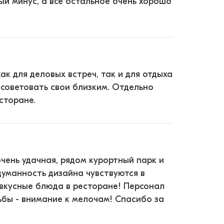
ый минус, а всё остальное очень хорошо
к для деловых встреч, так и для отдыха
 советовать свои близким. Отдельно
сторане.
очень удачная, рядом курортный парк и
думанность дизайна чувствуются в
 вкусные блюда в ресторане! Персонал
ьбы - внимание к мелочам! Спасибо за