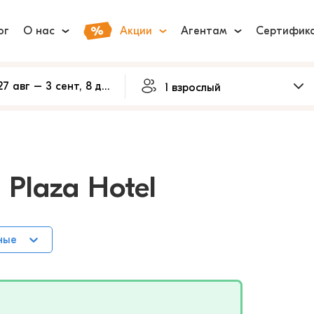
ог
О нас
Акции
Агентам
Сертифик
 Plaza Hotel
ные