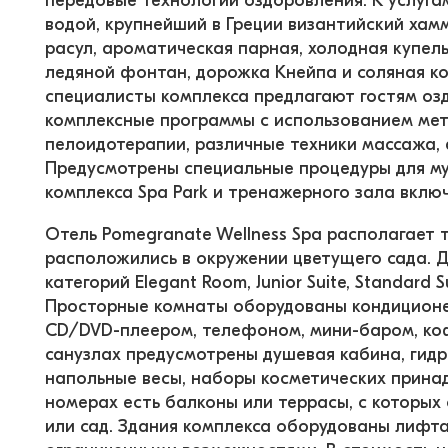
передовые технологии оздоровления. К услуга
водой, крупнейший в Греции византийский хамм
расул, ароматическая парная, холодная купел
ледяной фонтан, дорожка Кнейпа и соляная к
специалисты комплекса предлагают гостям оз
комплексные программы с использованием мето
пелоидотерапии, различные техники массажа, 
Предусмотрены специальные процедуры для му
комплекса Spa Park и тренажерного зала вклю
Отель Pomegranate Wellness Spa располагает 
расположились в окружении цветущего сада. Д
категорий Elegant Room, Junior Suite, Standard Suit
Просторные комнаты оборудованы кондиционер
CD/DVD-плеером, телефоном, мини-баром, ко
санузлах предусмотрены душевая кабина, гид
напольные весы, наборы косметических принад
номерах есть балконы или террасы, с которых
или сад. Здания комплекса оборудованы лифта