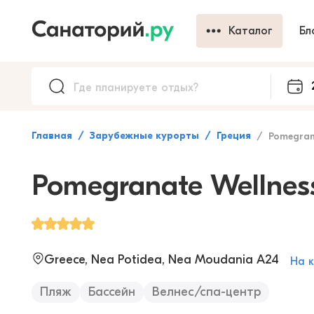
Каталог
Бл
Главная
Зарубежные курорты
Греция
Pomegranate Well
Pomegranate Wellnes
Greece, Nea Potidea, Nea Moudania A24
На 
Пляж
Бассейн
Велнес/спа-центр