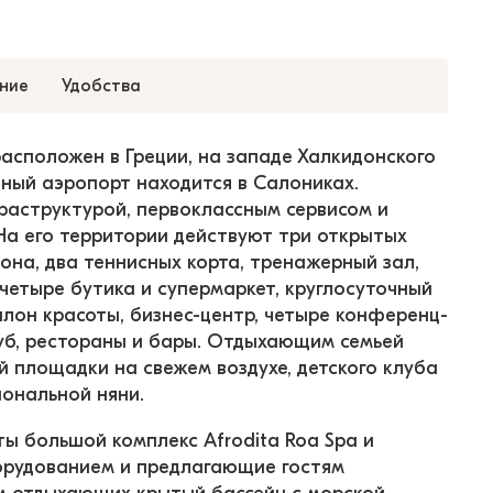
ние
Удобства
расположен в Греции, на западе Халкидонского 
ый аэропорт находится в Салониках. 
раструктурой, первоклассным сервисом и 
На его территории действуют три открытых 
она, два теннисных корта, тренажерный зал, 
четыре бутика и супермаркет, круглосуточный 
салон красоты, бизнес-центр, четыре конференц-
уб, рестораны и бары. Отдыхающим семьей 
й площадки на свежем воздухе, детского клуба 
ональной няни.
ты большой комплекс Afrodita Roa Spa и 
орудованием и предлагающие гостям 