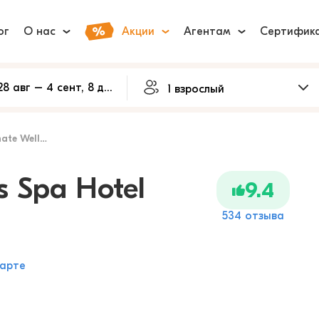
ог
О нас
Акции
Агентам
Сертифик
ness Spa Hotel
s Spa Hotel
9.4
534 отзыва
карте