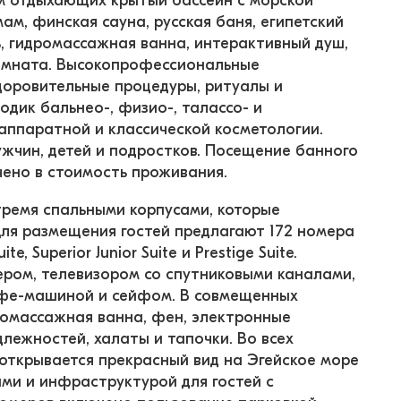
м отдыхающих крытый бассейн с морской 
ам, финская сауна, русская баня, египетский 
ь, гидромассажная ванна, интерактивный душ, 
омната. Высокопрофессиональные 
доровительные процедуры, ритуалы и 
дик бальнео-, физио-, талассо- и 
аппаратной и классической косметологии. 
жчин, детей и подростков. Посещение банного 
чено в стоимость проживания.
тремя спальными корпусами, которые 
ля размещения гостей предлагают 172 номера 
e, Superior Junior Suite и Prestige Suite. 
ом, телевизором со спутниковыми каналами, 
фе-машиной и сейфом. В совмещенных 
ромассажная ванна, фен, электронные 
лежностей, халаты и тапочки. Во всех 
 открывается прекрасный вид на Эгейское море 
ми и инфраструктурой для гостей с 