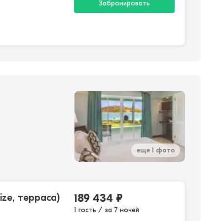
Забронировать
еще 1 фото
ize, терраса)
189 434
₽
1 гость / за 7 ночей