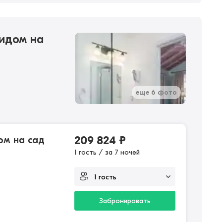
видом на
еще 6 фото
ом на сад
209 824
₽
1 гость / за 7 ночей
Забронировать