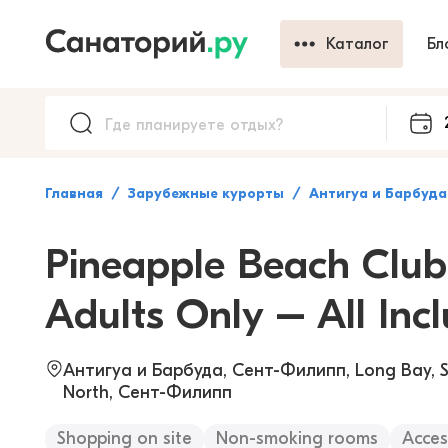
Каталог
Бл
Главная
Зарубежные курорты
Антигуа и Барбуда
Pineapple Beach Club
Adults Only – All Incl
Антигуа и Барбуда, Сент-Филипп, Long Bay, St.
North, Сент-Филипп
Shopping on site
Non-smoking rooms
Acces