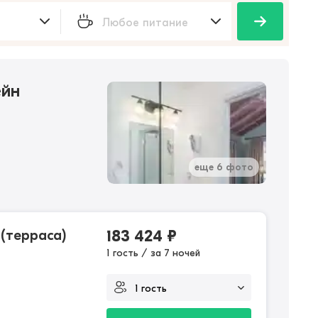
ейн
еще 6 фото
 (терраса)
183 424
₽
1 гость / за 7 ночей