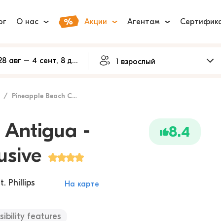
ог
О нас
Акции
Агентам
Сертифик
Pineapple Beach Club Antigua - Adults Only – All Inclusive
 Antigua -
8.4
usive
 Phillips
На карте
sibility features