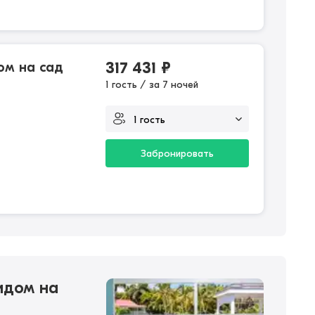
ом на сад
317 431
₽
1 гость / за 7 ночей
Забронировать
идом на