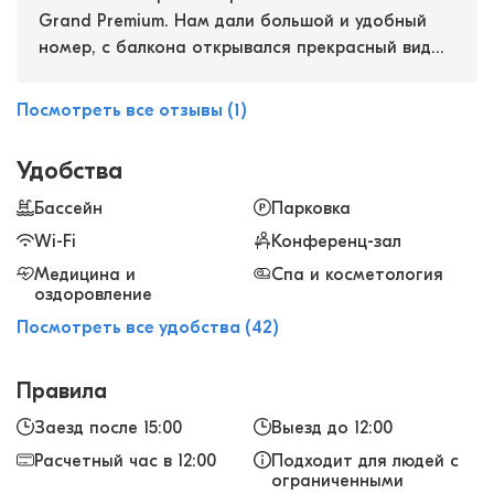
Grand Premium. Нам дали большой и удобный
номер, с балкона открывался прекрасный вид
на океан. На завтрак и ужин был
разнообразный выбор блюд, на любой вкус. Мы
Посмотреть все отзывы (1)
часто посещали спа-центр, брали массажи и
процедуры или отдыхали возле бассейна. С
Удобства
удовольствием вернемся сюда.
Бассейн
Парковка
Wi-Fi
Конференц-зал
Медицина и
Спа и косметология
оздоровление
Посмотреть все удобства (42)
Правила
Заезд после 15:00
Выезд до 12:00
Расчетный час в 12:00
Подходит для людей с
ограниченными