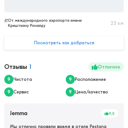
От международного аэропорта имени
23
км
Криштиану Роналду
Посмотреть как добраться
Отзывы
1
Отлично
9
Чистота
9
Расположение
9
Сервис
9
Цена/качество
Jemma
9,5
Мы отлично провели время в отеле Pestana