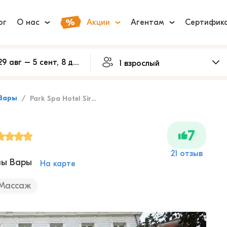
ог
О нас
Акции
Агентам
Сертифик
Вары
Park Spa Hotel Sirius
7
21 отзыв
вы Вары
На карте
Массаж