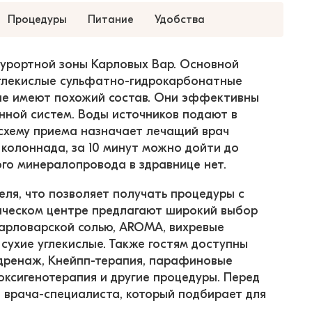
Процедуры
Питание
Удобства
курортной зоны Карловых Вар. Основной 
лекислые сульфатно-гидрокарбонатные 
рые имеют похожий состав. Они эффективны 
ной систем. Воды источников подают в 
схему приема назначает лечащий врач 
колоннада, за 10 минут можно дойти до 
го минералопровода в здравнице нет.
ля, что позволяет получать процедуры с 
ическом центре предлагают широкий выбор 
арловарской солью, AROMA, вихревые 
 сухие углекислые. Также гостям доступны 
одренаж, Кнейпп-терапия, парафиновые 
оксигенотерапия и другие процедуры. Перед 
 врача-специалиста, который подбирает для 