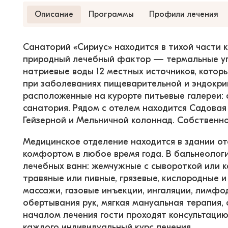
Описание
Программы
Профили лечения
Санаторий «Сириус» находится в тихой части 
природный лечебный фактор — термальные уг
натриевые воды 12 местных источников, кото
при заболеваниях пищеварительной и эндокрин
расположенные на курорте питьевые галереи: 
санатория. Рядом с отелем находится Садовая 
Гейзерной и Мельничной колоннад. Собственно
Медицинское отделение находится в здании оте
комфортом в любое время года. В бальнеолог
лечебных ванн: жемчужные с сывороткой или к
травяные или пивные, грязевые, кислородные и
массажи, газовые инъекции, ингаляции, лимф
обертывания рук, мягкая мануальная терапия, 
началом лечения гости проходят консультацию
каждого индивидуальный курс лечения.