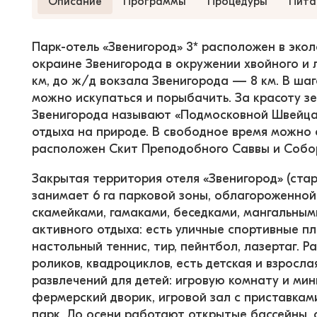
Описание
Программы
Процедуры
Пита
Парк-отель «Звенигород» 3* расположен в эко
окраине Звенигорода в окружении хвойного и 
км, до ж/д вокзала Звенигорода — 8 км. В шаг
можно искупаться и порыбачить. За красоту з
Звенигорода называют «Подмосковной Швейца
отдыха на природе. В свободное время можно 
расположен Скит Преподобного Саввы и Собо
Закрытая территория отеля «Звенигород» (ста
занимает 6 га парковой зоны, облагороженно
скамейками, гамаками, беседками, мангальным
активного отдыха: есть уличные спортивные п
настольный теннис, тир, пейнтбол, лазертаг. Р
роликов, квадроциклов, есть детская и взросл
развлечений для детей: игровую комнату и мин
фермерский дворик, игровой зал с приставками
парк. До осени работают открытые бассейны, о