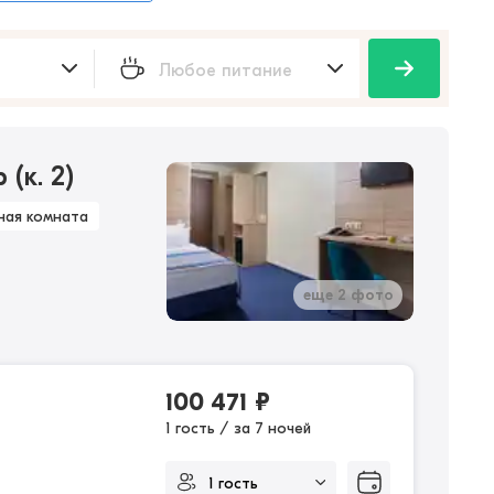
(к. 2)
ная комната
еще 2 фото
100 471
₽
1 гость / за 7 ночей