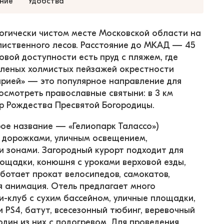
ние
Удобства
логически чистом месте Московской области на 
лиственного лесов. Расстояние до МКАД — 45 
овой доступности есть пруд с пляжем, где 
еленых холмистых пейзажей окрестности 
рией» — это популярное направление для 
осмотреть православные святыни: в 3 км 
р Рождества Пресвятой Богородицы.
рое название — «Гелиопарк Талассо») 
й дорожками, уличным освещением, 
и зонами. Загородный курорт подходит для 
лощадки, конюшня с уроками верховой езды, 
аботает прокат велосипедов, самокатов, 
ая анимация. Отель предлагает много 
и-клуб с сухим бассейном, уличные площадки, 
 PS4, батут, всесезонный тюбинг, веревочный 
дин из них с подогревом. Для проведения 