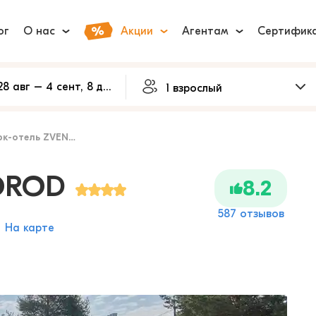
ог
О нас
Акции
Агентам
Сертифик
-отель ZVENIGOROD
OROD
8.2
587 отзывов
На карте