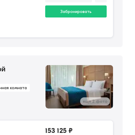
Забронировать
ой
нная комната
еще 2 фото
153 125
₽