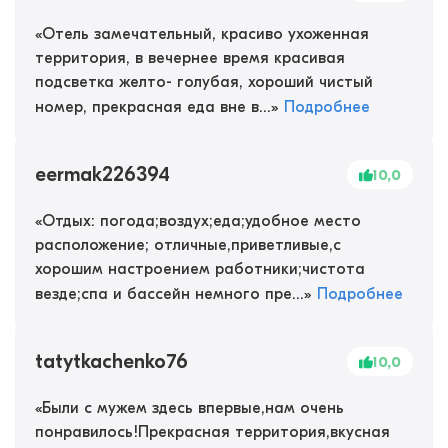
«
Отель замечательный, красиво ухоженная
территория, в вечернее время красивая
подсветка желто- голубая, хороший чистый
номер, прекрасная еда вне в...
»
Подробнее
eermak226394
10,0
«
Отдых: погода;воздух;еда;удобное место
расположение; отличные,приветливые,с
хорошим настроением работники;чистота
везде;спа и бассейн немного пре...
»
Подробнее
tatytkachenko76
10,0
«
Были с мужем здесь впервые,нам очень
понравилось!Прекрасная территория,вкусная