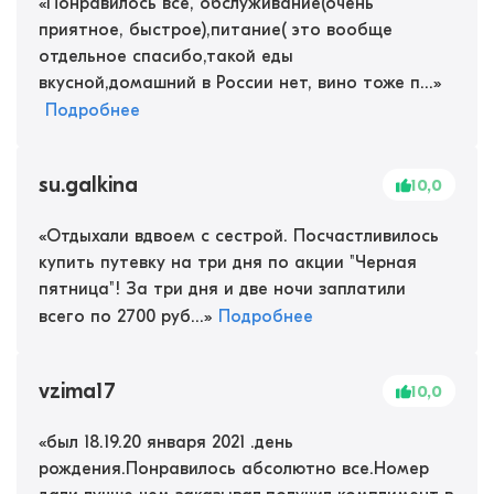
«
Понравилось все, обслуживание(очень
приятное, быстрое),питание( это вообще
отдельное спасибо,такой еды
вкусной,домашний в России нет, вино тоже п...
»
Подробнее
su.galkina
10,0
«
Отдыхали вдвоем с сестрой. Посчастливилось
купить путевку на три дня по акции "Черная
пятница"! За три дня и две ночи заплатили
всего по 2700 руб...
»
Подробнее
vzima17
10,0
«
был 18.19.20 января 2021 .день
рождения.Понравилось абсолютно все.Номер