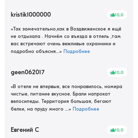
kristik1000000
10,0
«
Так замечательно,как в Воздвиженское я ещё
не отдыхала . Начнём со въезда в отлель ,там
вас встречают очень вежливые охранники и
подробно объясня...
»
Подробнее
geen062017
10,0
«
В отеле не впервые, все понравилось, номера
чистые, питание вкусное. Брали напрокат
велосипеды. Территория большая, бегают
белки, на пруду много ...
»
Подробнее
Евгений С
10,0