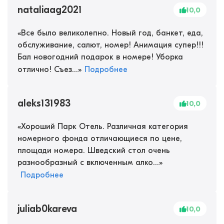
nataliaag2021
10,0
«
Все было великолепно. Новый год, банкет, еда,
обслуживание, салют, номер! Анимация супер!!!
Бал новогодний подарок в номере! Уборка
отлично! Съез...
»
Подробнее
aleks131983
10,0
«
Хороший Парк Отель. Различная категория
номерного фонда отличающиеся по цене,
площади номера. Шведский стол очень
разнообразный с включенным алко...
»
Подробнее
juliab0kareva
10,0