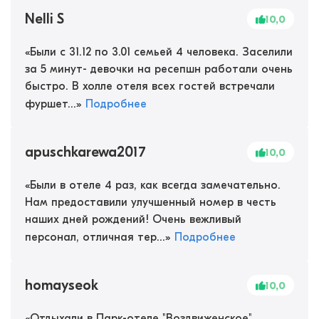
Nelli S
10,0
«
Были с 31.12 по 3.01 семьей 4 человека. Заселили
за 5 минут- девочки на ресепшн работали очень
быстро. В холле отеля всех гостей встречали
фуршет...
»
Подробнее
apuschkarewa2017
10,0
«
Были в отеле 4 раз, как всегда замечательно.
Нам предоставили улучшенный номер в честь
наших дней рождений! Очень вежливый
персонал, отличная тер...
»
Подробнее
homayseok
10,0
«
Отдыхали в Парк-отеле "Воздвиженское"