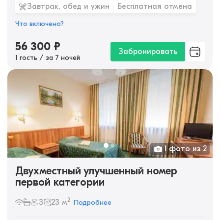
Завтрак, обед и ужин
Бесплатная отмена
Что включено?
56 300
₽
Забронировать
1 гость / за 7 ночей
1 фото из 2
Двухместный улучшенный номер
первой категории
2
3
23 м
Подробнее