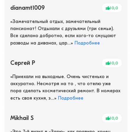
dianamt1009
10,0
«
Замечательный отдых, замечательный
пансионат! Отдыхали с друзьями (три семьи).
Все сделано добротно, если кого-то смущают
разводы на диванах, цар...
»
Подробнее
Сергей Р
10,0
«
Приехали на выходные. Очень чистенько и
аккуратно. Несмотря на то , что отелю уже
пора сделать косметический ремонт. В номерах
есть своя кухня, э...
»
Подробнее
Mikhail S
10,0
«
Это 7-й визит в «Зарю», как правило, конец