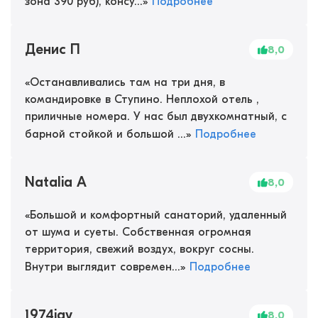
зона 390 руб), консу...
»
Подробнее
Денис П
8,0
«
Останавливались там на три дня, в
командировке в Ступино. Неплохой отель ,
приличные номера. У нас был двухкомнатный, с
барной стойкой и большой ...
»
Подробнее
Natalia A
8,0
«
Большой и комфортный санаторий, удаленный
от шума и суеты. Собственная огромная
территория, свежий воздух, вокруг сосны.
Внутри выглядит современ...
»
Подробнее
1974iav
8,0