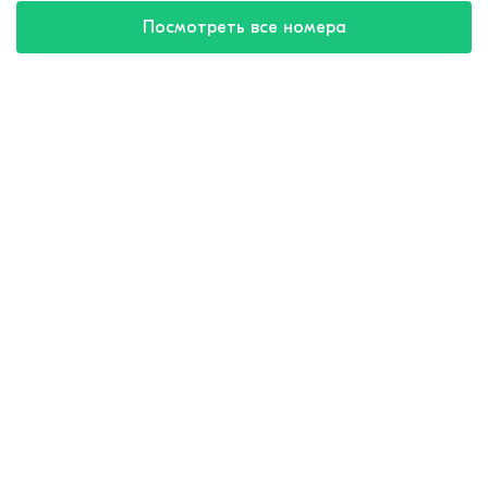
Посмотреть все номера
Купить путевку
8 (800) 550-57-32
круглосуточно
Для агентов
8 (800) 775-35-72
Почта