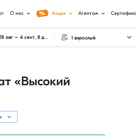
ог
О нас
Акции
Агентам
Сертифик
ат «Высокий
е