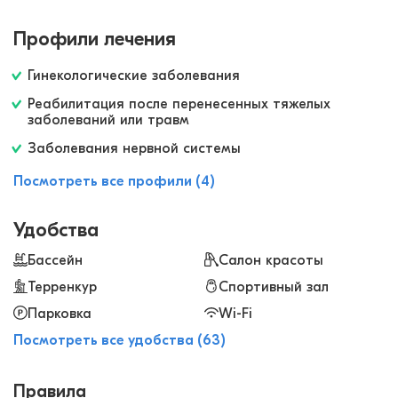
процедур: есть грязевые аппликации,
медицинский массаж, магнитотерапия и другие.
Профили лечения
Хороший бассейн и бани. Все это вместе
помогло мне справиться с болью в суставах.
Гинекологические заболевания
Реабилитация после перенесенных тяжелых
заболеваний или травм
Заболевания нервной системы
Посмотреть все профили (4)
Удобства
Бассейн
Салон красоты
Терренкур
Спортивный зал
Парковка
Wi-Fi
Посмотреть все удобства (63)
Правила