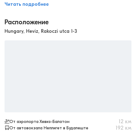
Читать подробнее
Расположение
Hungary, Heviz, Rakoczi utca 1-3
12
км
От аэропорта Хевиз-Балатон
192
км
От автовокзала Неплигет в Будапеште