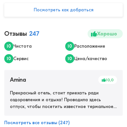
Посмотреть как добраться
Отзывы
247
Хорошо
10
Чистота
10
Расположение
10
Сервис
10
Цена/качество
Amina
10,0
Прекрасный отель, стоит приехать ради
оздоровления и отдыха! Проводила здесь
отпуск, чтобы посетить известное термальное
озеро, оно находится в паре минут ходьбы от
отеля. В самом отеле тоже много лечебных
Посмотреть все отзывы (247)