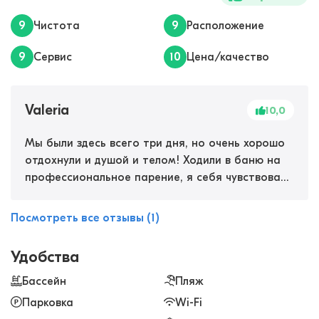
9
Чистота
9
Расположение
9
Сервис
10
Цена/качество
Valeria
10,0
Мы были здесь всего три дня, но очень хорошо
отдохнули и душой и телом! Ходили в баню на
профессиональное парение, я себя чувствовала
лет на 10 моложе, настолько оживляющая
процедура. Еще хорошая сауна. Вкусный
Посмотреть все отзывы (1)
завтрак, очень сытный. Жили в маленьком
домике, было уютно, внутри есть все
Удобства
необходимое.
Бассейн
Пляж
Парковка
Wi-Fi