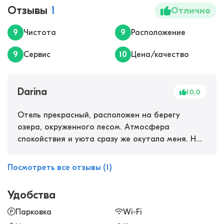
Отзывы
1
Отлично
9
Чистота
9
Расположение
9
Сервис
10
Цена/качество
Darina
10,0
Отель прекрасный, расположен на берегу
озера, окруженного лесом. Атмосфера
спокойствия и уюта сразу же окутала меня. Но
больше всего мне понравилась сауна на
территории - идеальное место для
Посмотреть все отзывы (1)
расслабления после активного дня. Номера
были чистыми и удобными, а персонал очень
Удобства
дружелюбным. Я определенно рекомендую этот
отель всем, кто хочет насладиться красотой
Парковка
Wi-Fi
природы и комфортом.