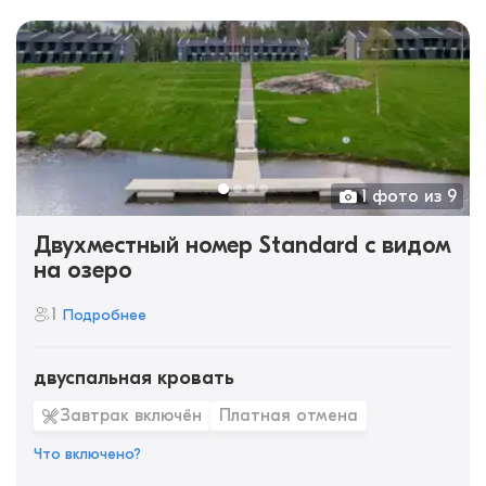
1 фото из 9
Двухместный номер Standard с видом
на озеро
1
Подробнее
двуспальная кровать
Завтрак включён
Платная отмена
Что включено?