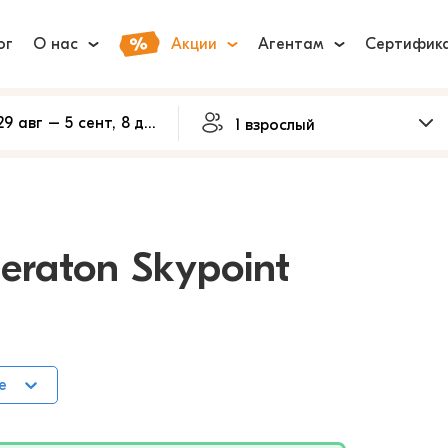
ог
О нас
Акции
Агентам
Сертифик
eraton Skypoint
е