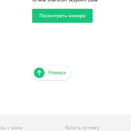
Отель Sheraton Skypoint Luxe
Посмотреть номера
Наверх
сь с нами
Купить путевку