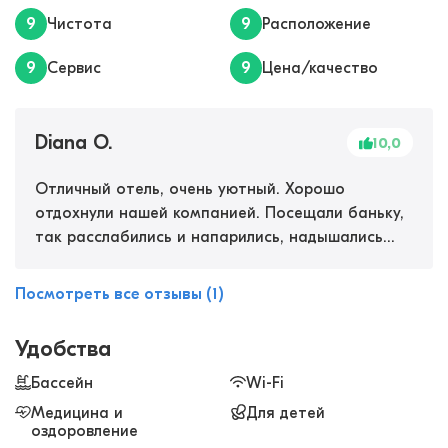
9
Чистота
9
Расположение
9
Сервис
9
Цена/качество
Diana O.
10,0
Отличный отель, очень уютный. Хорошо
отдохнули нашей компанией. Посещали баньку,
так расслабились и напарились, надышались
горным воздухом. Детки тоже не скучали,
резвились на площадке каждый день и в
Посмотреть все отзывы (1)
бассейне. Бассейн чистый, подогреваемый, что
большой плюс, даже если прохладно, все равно
Удобства
приятно искупаться в теплой водичке. Нам все
понравилось, рекомендуем!
Бассейн
Wi-Fi
Медицина и
Для детей
оздоровление