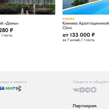
ий «Дюны»
Клиника Адаптационной
Clinic
 280
₽
от
133 000
₽
/
1 гость
за 7 ночей
/
1 гость
маем к оплате
Следите и общайте
Партнерам