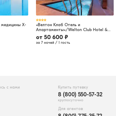
 медицины X-
«Велтон Клаб Отель и
Апартаменты»/Welton Club Hotel &
Apartments
от
50 600
₽
за 7 ночей
/
1 гость
сь с нами
Купить путевку
8 (800) 550-57-32
круглосуточно
Для агентов