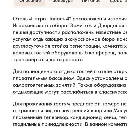
Описание
Процедуры
Питание
Удобств
Отель «Петро Палас» 4* расположен в историч
Исаакиевского собора. Эрмитаж и Дворцовая п
пешей доступности расположены известные рес
услугам отдыхающих экскурсионное бюро, конс
круглосуточная стойка регистрации, комната х
деловых гостей оборудованы 5 конференц-зало
трансфер от и до аэропорта.
Для полноценного отдыха гостей в отеле откр
плавательным бассейном. Здесь установлены 
самостоятельных занятий. Также оборудована 
отдыхающие могут расслабиться в классическо
Для проживания гостям предлагают номера нес
открывается вид на внутренний двор или Малу
плазменный телевизор, кондиционер, сейф, тел
гладильные принадлежности. В ванной комнате 