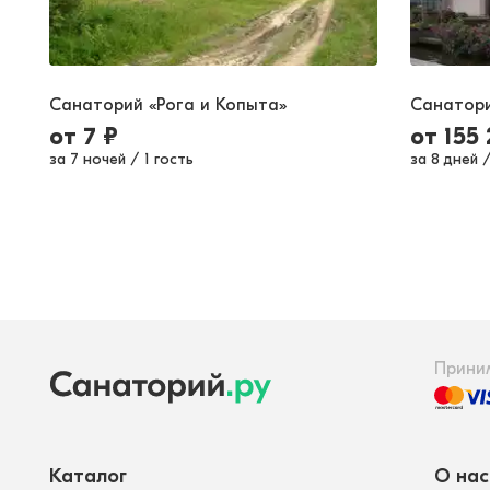
Санаторий «Рога и Копыта»
Санатор
от
7
₽
от
155
за 7 ночей
/
1 гость
за 8 дней
Прини
Каталог
О нас