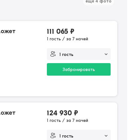
еще 4 фото
может
111 065
₽
1 гость / за 7 ночей
Забронировать
может
124 930
₽
1 гость / за 7 ночей