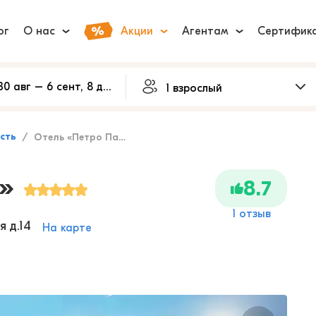
ог
О нас
Акции
Агентам
Сертифик
сть
Отель «Петро Палас»
»
8.7
1 отзыв
я д.14
На карте