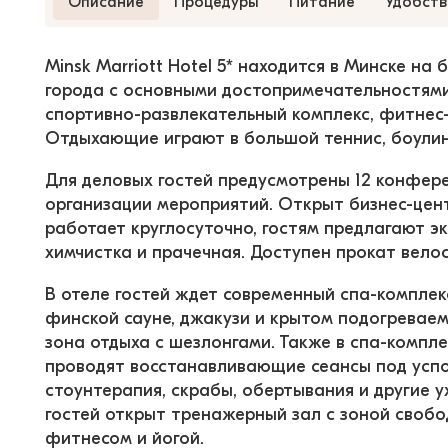
Описание
Процедуры
Питание
Удобств
Minsk Marriott Hotel 5* находится в Минске на
города с основными достопримечательностями р
спортивно-развлекательный комплекс, фитнес-ц
Отдыхающие играют в большой теннис, боулинг
Для деловых гостей предусмотрены 12 конферен
организации мероприятий. Открыт бизнес-цент
работает круглосуточно, гостям предлагают экс
химчистка и прачечная. Доступен прокат вело
В отеле гостей ждет современный спа-комплек
финской сауне, джакузи и крытом подогреваем
зона отдыха с шезлонгами. Также в спа-компле
проводят восстанавливающие сеансы под успо
стоунтерапия, скрабы, обертывания и другие у
гостей открыт тренажерный зал с зоной свобод
фитнесом и йогой.