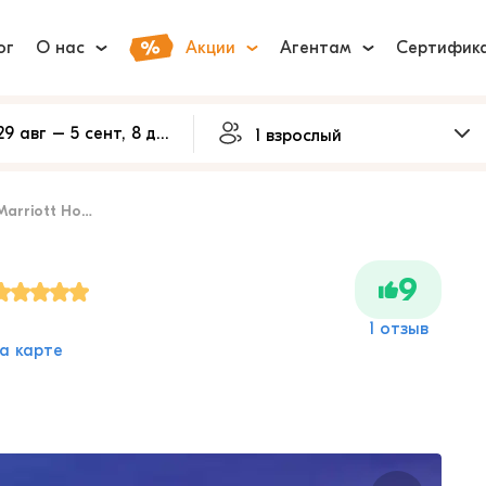
ог
О нас
Акции
Агентам
Сертифик
arriott Hotel
9
1 отзыв
а карте