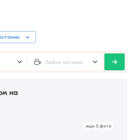
растанию
ом на
еще 3 фото