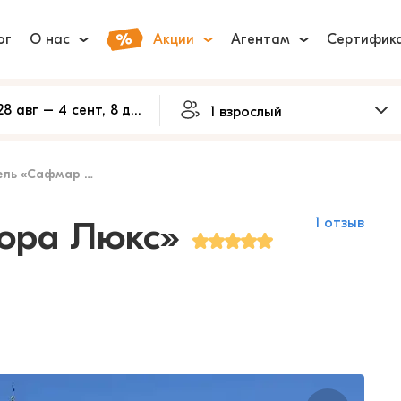
ог
О нас
Акции
Агентам
Сертифик
 «Сафмар Аврора Люкс»
ора Люкс»
1 отзыв