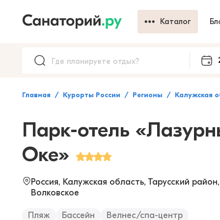
Каталог
Бл
Главная
Курорты России
Регионы
Калужская о
Парк-отель «Лазурн
Оке»
Россия, Калужская область, Тарусский район,
Волковское
Пляж
Бассейн
Велнес/спа-центр