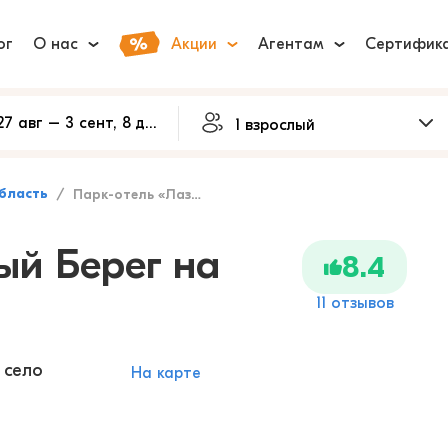
ог
О нас
Акции
Агентам
Сертифик
бласть
Парк-отель «Лазурный Берег на Оке»
ый Берег на
8.4
11 отзывов
 село
На карте