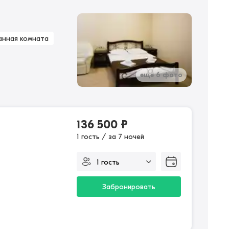
анная комната
еще 6 фото
136 500
₽
1 гость / за 7 ночей
Забронировать