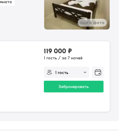
омната
еще 6 фото
119 000
₽
1 гость / за 7 ночей
Забронировать