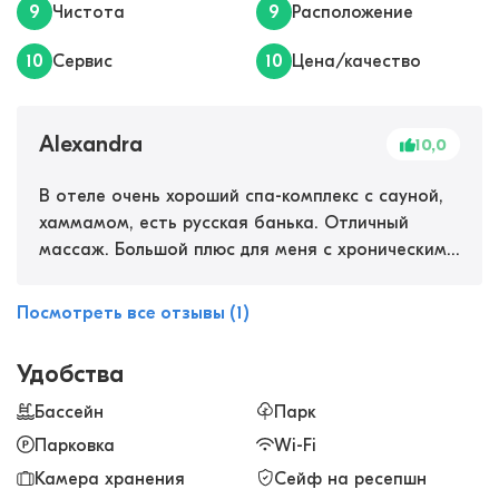
9
Чистота
9
Расположение
10
Сервис
10
Цена/качество
Alexandra
10,0
В отеле очень хороший спа-комплекс с сауной,
хаммамом, есть русская банька. Отличный
массаж. Большой плюс для меня с хроническим
насморком - это соляная комната, приходила
сюда каждый день. Нам дали очень красивое
Посмотреть все отзывы (1)
бунгало из бревен, спали там, как младенцы.
Воздух потрясающий. Завтраки тоже вкусные.
Удобства
Бассейн
Парк
Парковка
Wi-Fi
Камера хранения
Сейф на ресепшн