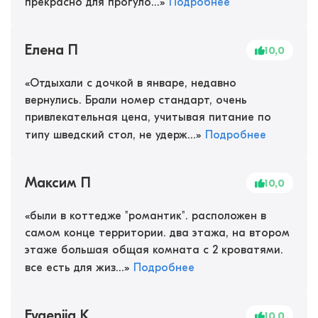
прекрасно для прогуло...
»
Подробнее
Елена П
10,0
«
Отдыхали с дочкой в январе, недавно
вернулись. Брали номер стандарт, очень
привлекательная цена, учитывая питание по
типу шведский стол, не удерж...
»
Подробнее
Максим П
10,0
«
были в коттедже "романтик". расположен в
самом конце территории. два этажа, на втором
этаже большая общая комната с 2 кроватями.
все есть для жиз...
»
Подробнее
Evgeniia K
10,0