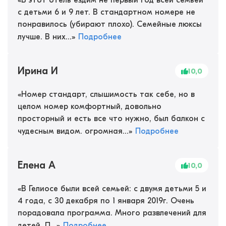
«
В этот отель ездим не первый год всей семьей
с детьми 6 и 9 лет. В стандартном номере не
понравилось (убирают плохо). Семейные люксы
лучше. В них...
»
Подробнее
Ирина И
10,0
«
Номер стандарт, слышимость так себе, но в
целом номер комфортный, довольно
просторный и есть все что нужно, был балкон с
чудесным видом. огромная...
»
Подробнее
Елена А
10,0
«
В Гелиосе были всей семьей: с двумя детьми 5 и
4 года, с 30 декабря по 1 января 2019г. Очень
порадовала программа. Много развлечений для
детей. П...
»
Подробнее