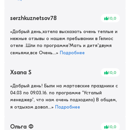
serzhkuznetsov78
10,0
«
Добрый день,хотела высказать очень теплые и
нежные отзывы о нашем пребывании в Гелиос
отеле .Шли по программе"Мать и дитя"двумя
семьями,все Очень...
»
Подробнее
Xsana S
10,0
«
Добрый день! Были на мартовские праздники с
04.03 по 09.03.16. по программе "Усталый
менеджер", что нам очень подходило) В общем,
я отдыхом довол...
»
Подробнее
Ольга Ф
10,0