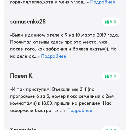
горячая,тепло,хотя у меня углов...
»
Подробнее
samusenko28
8,0
«
Были в данном отеле с 9 на 10 марта 2019 года.
Прочитал отзывы сдесь про это место, уже
после того, как забронил и боялся ехать=)). Но
на деле ок...
»
Подробнее
Павел К
8,0
«
И так приступим. Въехали мы 21.11(по
программе 6 за 5, номер люкс семейный с 2мя
комнатами) к 18.00, пришли на ресепшен. Нас
оформили быстро т.к ...
»
Подробнее