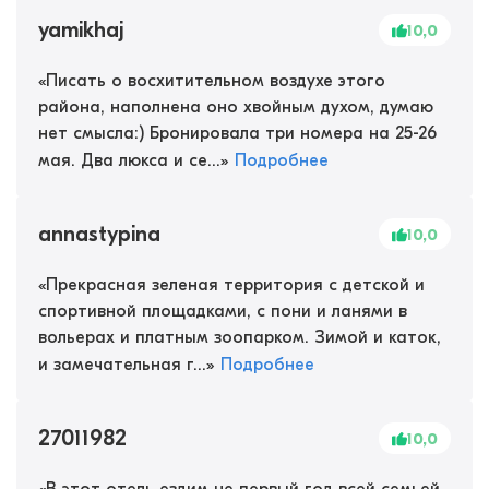
yamikhaj
10,0
«
Писать о восхитительном воздухе этого
района, наполнена оно хвойным духом, думаю
нет смысла:) Бронировала три номера на 25-26
мая. Два люкса и се...
»
Подробнее
annastypina
10,0
«
Прекрасная зеленая территория с детской и
спортивной площадками, с пони и ланями в
вольерах и платным зоопарком. Зимой и каток,
и замечательная г...
»
Подробнее
27011982
10,0