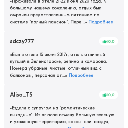
«
Проживали в отеле 21-22 июня 2020 года. К
большому нашему сожалению, отдых был
омрачен предоставленным питанием по
системе "полный пансион". Пере...
»
Подробнее
sdczy777
10,0
«
Был в отели 15 июня 2017г, отель отличный
лутший в Зеленогорске, репино и комарова.
Номера убраные, чистые, отличный вид с
балконов , персонал от...
»
Подробнее
Alisa_TS
10,0
«
Ездили с супругом на "романтические
выходные". Из плюсов отмечу большую зеленую
и ухоженную территорию, сосны, ели, воздух,