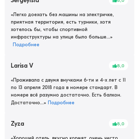
SergeyIsla
8,0
«
Легко доехать без машины на электричке,
приятная территория, есть турники, хотя
хотелось бы, чтобы спортивной
инфраструктуры на улице было больше...
»
Подробнее
Larisa V
8,0
«
Проживала с двумя внучками 6-ти и 4-х лет с 11
по 13 апреля 2018 года в номере стандарт. В
номере всё разумно достаточно. Есть балкон.
Достаточно...
»
Подробнее
Zyza
8,0
«
Хороший отель, вкусно кормят, очень чисто,