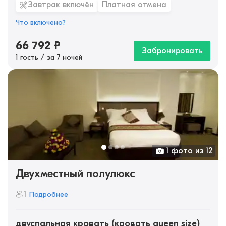
Завтрак включён
Платная отмена
Что включено?
66 792
₽
Забронировать
1 гость / за 7 ночей
1 фото из 12
Двухместный полулюкс
1
Подробнее
двуспальная кровать (кровать queen size)