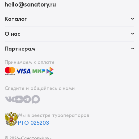
hello@sanatory.ru
Каталог
О нас
Партнерам
Принимаем к оплате
Следите и общайтесь с нами
Мы в реестре туроператоров
РТО 025203
©
2026
«Санаторий.ру»