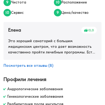
9
Чистота
10
Расположение
10
Сервис
9
Цена/качество
Елена
10,0
Это хороший санаторий с большим
медицинским центром, что дает возможность
качественно пройти лечебные программы. Есть
палаты для людей с ограниченными
возможностями, для нас это было актуально.
Посмотреть все отзывы (8)
Сам санаторий находится вдали от городского
шума. Территория ухоженная, есть пруд и
Профили лечения
детские площадки.
Андрологические заболевания
Гинекологические заболевания
Реабилитация после инсультов