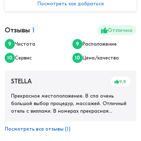
Посмотреть как добраться
Отзывы
1
Отлично
9
Чистота
9
Расположение
10
Сервис
10
Цена/качество
STELLA
9,8
Прекрасное местоположение. В спа очень
большой выбор процедур, массажей. Отличный
отель с виллами. В номерах прекрасная
органическая косметика. Персонал
дружелюбный и услужливый. Отличное место
Посмотреть все отзывы (1)
для отдыха!