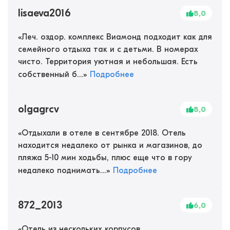
lisaeva2016
8,0
«
Леч. оздор. комплекс Виамонд подходит как для
семейного отдыха так и с детьми. В номерах
чисто. Территория уютная и небольшая. Есть
собственный б...
»
Подробнее
olgagrcv
8,0
«
Отдыхали в отеле в сентябре 2018. Отель
находится недалеко от рынка и магазинов, до
пляжа 5-10 мин ходьбы, плюс еще что в гору
недалеко поднимать...
»
Подробнее
872_2013
6,0
«
Отель из нескольких корпусов.