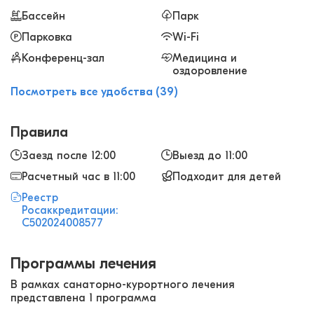
был аккуратный, с вай-фай и холодильником.
Бассейн
Парк
Питание хорошее, сбалансированное.
Парковка
Wi-Fi
Конференц-зал
Медицина и
оздоровление
Посмотреть все удобства (39)
Правила
Заезд после 12:00
Выезд до 11:00
Расчетный час в 11:00
Подходит для детей
Реестр
Росаккредитации:
С502024008577
Программы лечения
В рамках санаторно-курортного лечения
представлена 1 программа