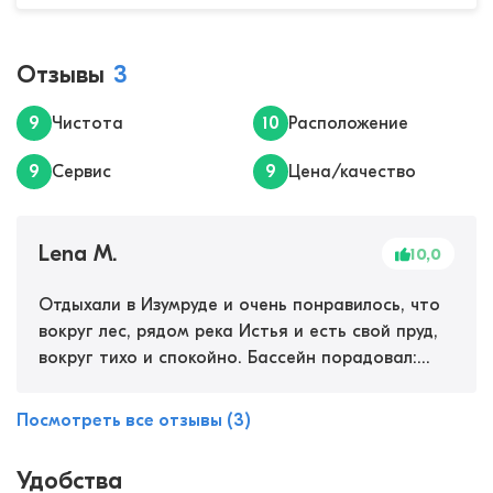
Отзывы
3
9
Чистота
10
Расположение
9
Сервис
9
Цена/качество
Lena M.
10,0
Отдыхали в Изумруде и очень понравилось, что
вокруг лес, рядом река Истья и есть свой пруд,
вокруг тихо и спокойно. Бассейн порадовал:
вода приятная, без хлорного запаха, после
купания чувствуешь себя бодрее. Вечером
Посмотреть все отзывы (3)
заходили в сауну в корпусе, перед сном хорошо
расслабляло. Днем гуляли по лесу, а вечером
Удобства
иногда попадали на кино и мероприятия. Номер