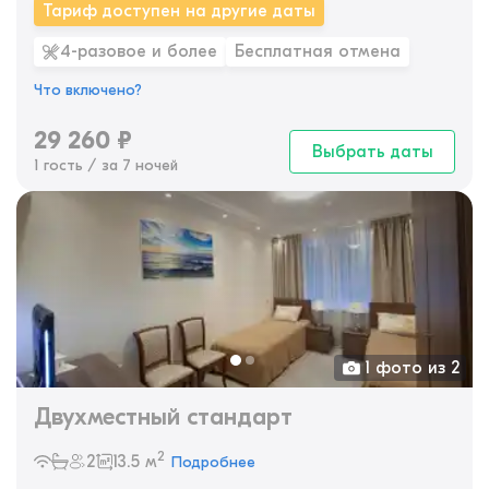
Тариф доступен на другие даты
4-разовое и более
Бесплатная отмена
Что включено?
29 260
₽
Выбрать даты
1 гость / за 7 ночей
1 фото из 2
Двухместный стандарт
2
2
13.5 м
Подробнее