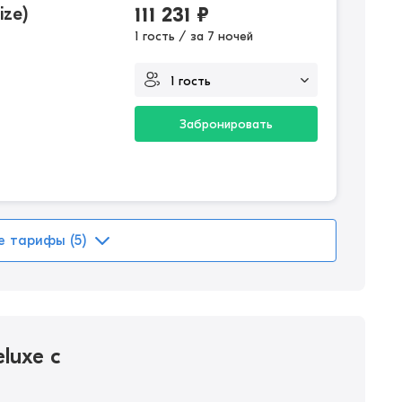
ize)
111 231
₽
1 гость / за 7 ночей
Забронировать
е тарифы (5)
luxe с