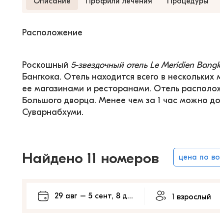
Описание
Профили лечения
Процедуры
Расположение
Роскошный 
5-звездочный отель Le Meridien Bang
Бангкока. Отель находится всего в нескольких 
ее магазинами и ресторанами. Отель располож
Большого дворца. Менее чем за 1 час можно д
Суварнабхуми.
Найдено 11 номеров
цена по в