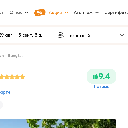
ог
О нас
Акции
Агентам
Сертифик
ien Bangkok
9.4
1 отзыв
карте