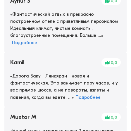
Aynur S
10,0
«
Фантастический отдых в прекрасно
построенном отеле с приветливым персоналом!
Идеальный климат, чистые комнаты,
благоустроенные помещения. Больше ...
»
Подробнее
Kamil
10,0
«
Дорога Баку - Лянкяран - новая и
фантастическая. Это занимает пару часов, и у
вас прямое шоссе, а не повороты, взлеты и
падения, когда вы едете, ...
»
Подробнее
Muxtar M
10,0
«
Новый отель открылся всего 2 месяца назад.