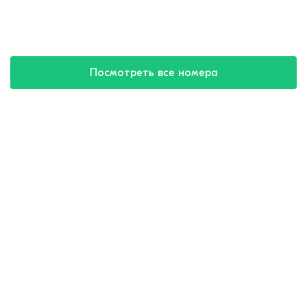
Посмотреть все номера
Купить путевку
8 (800) 550-57-32