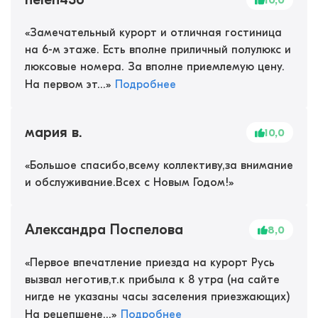
10,0
«
Замечательный курорт и отличная гостиница
на 6-м этаже. Есть вполне приличный полулюкс и
люксовые номера. За вполне приемлемую цену.
На первом эт...
»
Подробнее
мария в.
10,0
«
Большое спасибо,всему коллективу,за внимание
и обслуживание.Всех с Новым Годом!
»
Александра Поспелова
8,0
«
Первое впечатление приезда на курорт Русь
вызвал неготив,т.к прибыла к 8 утра (на сайте
нигде не указаны часы заселения приезжающих)
На рецепшене...
»
Подробнее