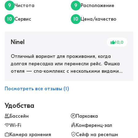
9
Чистота
9
Расположение
10
Сервис
10
Цена/качество
Ninel
10,0
Отличный вариант для проживания, когда
долгая пересадка или перенесли рейс. Фишка
отеля — спа-комплекс с несколькими видами
саун, бассейном, солярием. Я два раза
заказывала спа-пакеты с массажем, пилингом и
Посмотреть все отзывы (1)
уходом для тела. Мастера в спа-центре
отличные. Еще есть тренажерный, что большой
Удобства
плюс, если есть время на тренировку. Номера
всегда чистые, завтраки вкусные с большим
Бассейн
Парковка
выбором. Была 4 раза в этом отеле, полностью
Wi-Fi
Конференц-зал
довольна.
Камера хранения
Сейф на ресепшн