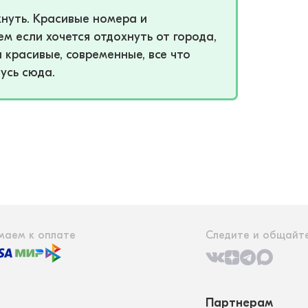
хнуть. Красивые номера и
ем если хочется отдохнуть от города,
 красивые, современные, все что
усь сюда.
маем к оплате
Следите и общайте
Партнерам