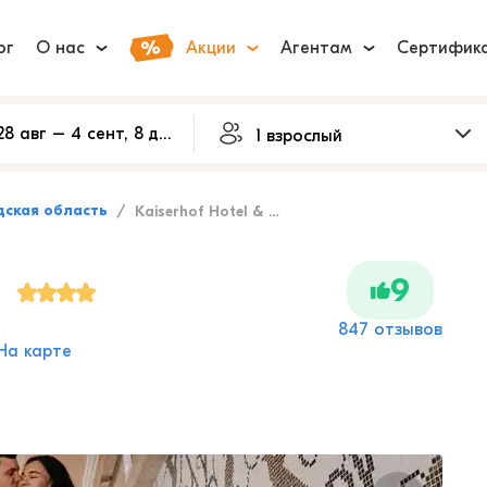
ог
О нас
Акции
Агентам
Сертифик
ская область
Kaiserhof Hotel & Spa
a
9
847 отзывов
На карте