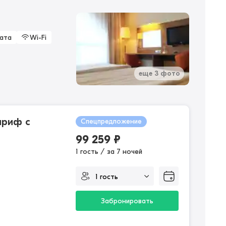
ата
Wi-Fi
еще 3 фото
ариф с
Спецпредложение
99 259
₽
1 гость / за 7 ночей
Забронировать