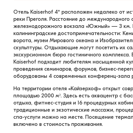
Отель Kaiserhof 4* расположен недалеко от ис
реки Преголя. Расстояние до международного а
железнодорожного вокзала «Южный» — 3 км. 
калининградские достопримечательности: Кен
ворота, музеи Мирового океана и Изобразитель
скульптуры. Отдыхающие могут посетить их са
экскурсионном бюро гостиничного комплекса. 
Kaiserhof подходит любителям насыщенной ку
проведения семинаров, форумов, бизнес-перего
оборудованы 4 современных конференц-зала 
На территории отеля «Кайзерхоф» открыт сов
площадью 2000 м². Здесь есть аквацентр с бас
отдыха, фитнес-студия и 16 процедурных кабине
традиционные и экзотические массажи, процед
спа-услуги можно на месте. Посещение термал
включено в стоимость проживания.