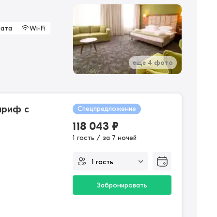
ната
Wi-Fi
еще 4 фото
ариф с
Спецпредложение
118 043
₽
1 гость / за 7 ночей
Забронировать