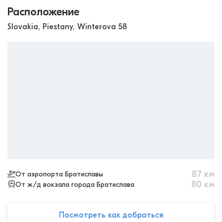
Расположение
Slovakia, Piestany, Winterova 58
87
км
От аэропорта Братиславы
80
км
От ж/д вокзала города Братислава
Посмотреть как добраться