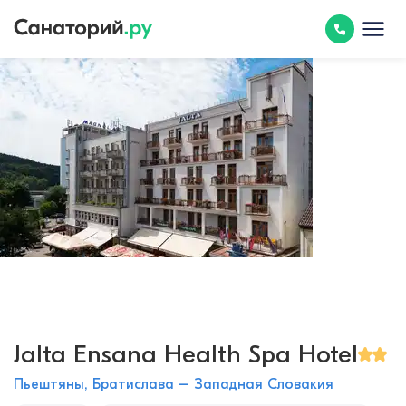
Jalta Ensana Health Spa Hotel
Пьештяны, Братислава – Западная Словакия