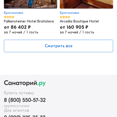
Братислава
Братислава
Falkensteiner Hotel Bratislava
Arcadia Boutique Hotel
от
86 402
₽
от
160 905
₽
за 7 ночей
/
1 гость
за 7 ночей
/
1 гость
Смотреть все
Купить путевку
8 (800) 550-57-32
круглосуточно
Для агентов