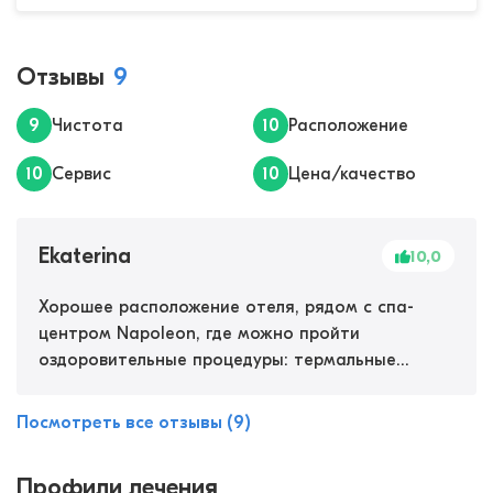
Отзывы
9
9
Чистота
10
Расположение
10
Сервис
10
Цена/качество
Ekaterina
10,0
Хорошее расположение отеля, рядом с спа-
центром Napoleon, где можно пройти
оздоровительные процедуры: термальные
ванны, грязевый бассейн, физиопроцедуры,
массаж. Мы ездили для общего оздоровления
Посмотреть все отзывы (9)
специально на воды и грязи, самочувствие
отличное, полное спокойствие, нервы и сон
Профили лечения
пришли в норму, у мужа прошли боли в шее и