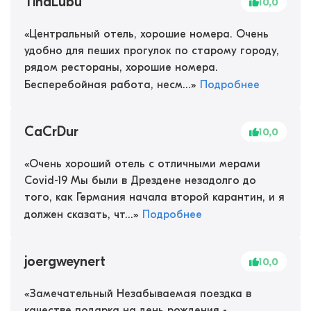
TinaLubu
10,0
«
Центральный отель, хорошие номера. Очень
удобно для пеших прогулок по старому городу,
рядом рестораны, хорошие номера.
Бесперебойная работа, несм...
»
Подробнее
CaCrDur
10,0
«
Очень хороший отель с отличными мерами
Covid-19 Мы были в Дрездене незадолго до
того, как Германия начала второй карантин, и я
должен сказать, чт...
»
Подробнее
joergweynert
10,0
«
Замечательный Незабываемая поездка в
качестве подарка на день рождения -