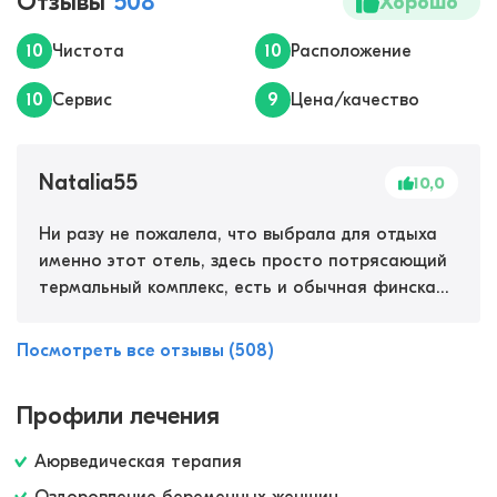
Отзывы
508
Хорошо
10
Чистота
10
Расположение
10
Сервис
9
Цена/качество
Natalia55
10,0
Ни разу не пожалела, что выбрала для отдыха
именно этот отель, здесь просто потрясающий
термальный комплекс, есть и обычная финская
сауна, и мавританская сауна и соляная сауна, в
общем, разнообразие. Еще у них есть свой
Посмотреть все отзывы (508)
медицинский центр, где можно подлечить спину
и суставы, которые бывает беспокоят. Для
Профили лечения
лечения тут используют термальные воды, грязи
из соляных лиманов Сечовлья, и конечно,
Аюрведическая терапия
климат и спортивные занятия. Мне все