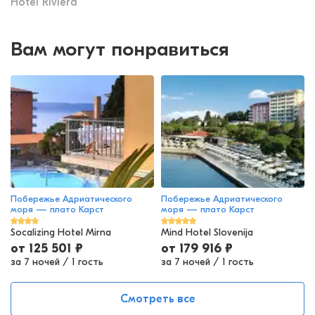
Hotel Riviera
Вам могут понравиться
Побережье Адриатического
Побережье Адриатического
моря — плато Карст
моря — плато Карст
Socalizing Hotel Mirna
Mind Hotel Slovenija
от
125 501
₽
от
179 916
₽
за 7 ночей
/
1 гость
за 7 ночей
/
1 гость
Смотреть все