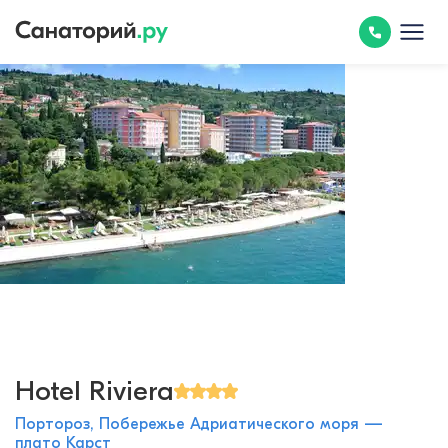
Hotel Riviera
Портороз, Побережье Адриатического моря —
плато Карст