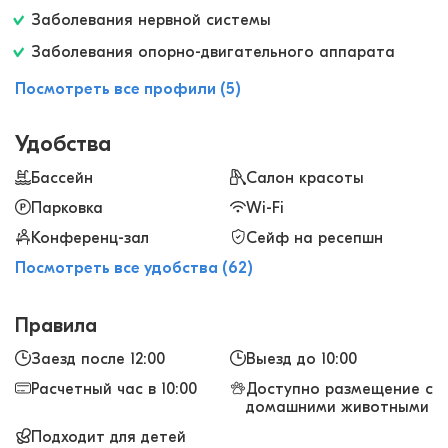
пять глин по какой-то новой технологии, кожа
Заболевания нервной системы
после нее просто супер, а еще массаж
Заболевания опорно-двигательного аппарата
горячими камнями - это очень приятная вещь!
Все великолепно!
Посмотреть все профили (5)
Удобства
Бассейн
Салон красоты
Парковка
Wi-Fi
Конференц-зал
Сейф на ресепшн
Посмотреть все удобства (62)
Правила
Заезд после 12:00
Выезд до 10:00
Расчетный час в 10:00
Доступно размещение с
домашними животными
Подходит для детей