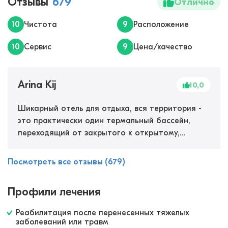
Отзывы
679
Отлично
10
Чистота
9
Расположение
10
Сервис
9
Цена/качество
Arina Kij
10,0
Шикарный отель для отдыха, вся территория -
это практически один термальный бассейн,
переходящий от закрытого к открытому,
утопающий в зелени. Для тех, кто хочет
подлечить опорно-двигательный аппарат есть
Посмотреть все отзывы (679)
комплексное оздоровление, термы в сочетании
с грязями, массажем, физиотерапией. Очень
Профили лечения
понравился ручной массаж в термальной воде,
в бассейнах под водой можно слушать музыку
Реабилитация после перенесенных тяжелых
для релакса. Много спа-процедур, применяют
заболеваний или травм