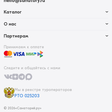
hello@sanatory.ru
Каталог
О нас
Партнерам
Принимаем к оплате
Следите и общайтесь с нами
Мы в реестре туроператоров
РТО 025203
©
2026
«Санаторий.ру»