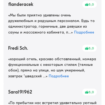
flanderacek
8,0
«
Мы были приятно удивлены очень
дружелюбным и радушным персоналом. Будь то
администратор, горничные, две девушки из
сауны и массажного кабинета, п...
»
Подробнее
Fredi Sch.
8,0
«
хороший отель, красиво обставленный, номера
функциональные с некоторым стилем (темные
обои), прямо на улице, но шум умеренный,
завтрак "шведский ...
»
Подробнее
Sara191962
8,0
«
По прибытии нас встретил удивительно уютный