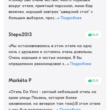
«
Номер был очень чистым, много парковки
вокруг отеля, приятный персонал, мини-бар
включен, хороший завтрак "шведский стол" с
большим выбором, прос...
»
Подробнее
Stepo2013
10,0
«
Мы останавливались в этом отеле на одну
ночь с друзьями и остались очень довольны.
Очень хорошие и чистые номера. Я бы
определенно рекомендовал э...
»
Подробнее
Markéta P
10,0
«
Отель Da Vinci - уютный небольшой отель на
краю улицы Пльзень, которая более
оживленная, но вечером там тихо).В этом отеле
у нас был полупансион ...
»
Подробнее