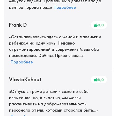
минутах ходьбы. Трамвай № 5 довезет вас до
центра города при...
»
Подробнее
Frank D
8,0
«
Останавливались здесь с женой и маленьким
ребенком на одну ночь. Недавно
отремонтированный и современный, мы оба
наслаждались DaVinci. Приветливы...
»
Подробнее
VlastaKohout
8,0
«
Отпуск с тремя детьми - само по себе
испытание, но, к счастью, мы могли
рассчитывать на доброжелательность
персонала отеля, который старался быть...
»