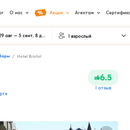
ог
О нас
Акции
Агентам
Сертифик
Вары
Hotel Bristol
6.5
1 отзыв
рте