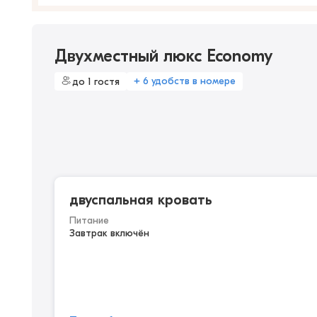
Двухместный люкс Economy
+ 6 удобств в номере
до 1 гостя
двуспальная кровать
Питание
Завтрак включён