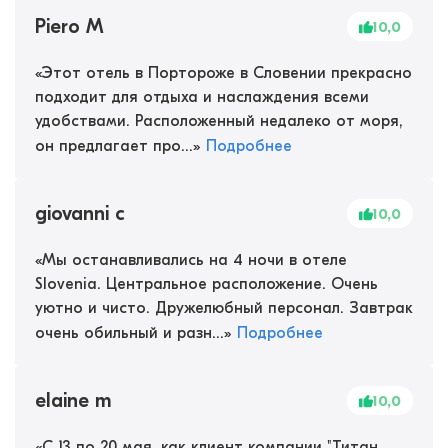
Piero M
10,0
«
Этот отель в Портороже в Словении прекрасно
подходит для отдыха и наслаждения всеми
удобствами. Расположенный недалеко от моря,
он предлагает про...
»
Подробнее
giovanni c
10,0
«
Мы останавливались на 4 ночи в отеле
Slovenia. Центральное расположение. Очень
уютно и чисто. Дружелюбный персонал. Завтрак
очень обильный и разн...
»
Подробнее
elaine m
10,0
«
С 13 по 20 мая, как клиент компании "Титан