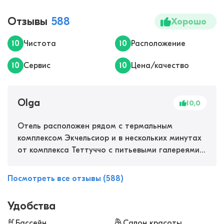
Отзывы
588
Хорошо
10
Чистота
10
Расположение
10
Сервис
10
Цена/качество
Olga
10,0
Отель расположен рядом с термальным
комплексом Экчельсиор и в нескольких минутах
от комплекса Теттуччо с питьевыми галереями с
несколькими видами минводы, которая
применяется при лечении ЖКТ и улучшает
Посмотреть все отзывы (588)
обмен веществ. В самом отеле тоже есть спа-
комплекс с бассейном, сауной и хамамом,
Удобства
делают процедуры для лица и тела, массаж,
обертывания. Отель понравился, удачно
Бассейн
Салон красоты