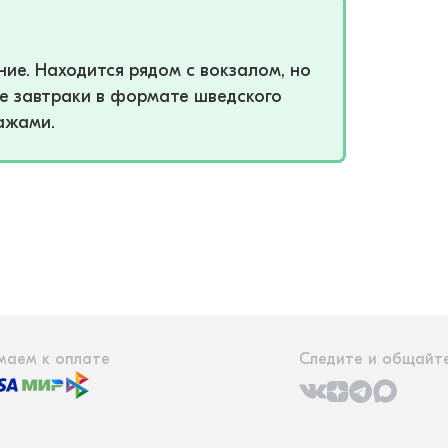
ие. Находится рядом с вокзалом, но
е завтраки в формате шведского
сажами.
маем к оплате
Следите и общайте