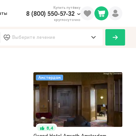
Купить путёвку
8 (800) 550-57-32
аты
круглосуточно
Амстердам
8,4