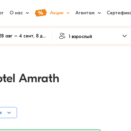
ог
О нас
Акции
Агентам
Сертифик
otel Amrath
е