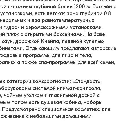
ой скважины глубиной более 1200 м. Бассейн c 
тановками, есть детская зона глубиной 0.8 
инеральных и два разнотемпературных 
й гидро- и аэромассажными установками, 
ий пляж с открытыми бассейнами. На базе 
саун, дорожкой Кнейпа, ледяной купелью, 
абинетами. Отдыхающим предлагают авторские 
уходовые программы для лица и тела, 
апию, а также спа-программы для всей семьи, 
х категорий комфортности: «Стандарт», 
оборудованы системой климат-контроля, 
 чайным уголком и гладильной доской с 
емым полом есть душевая кабина, наборы 
и. Предусмотрена специальная косметика для 
проживание с небольшими домашними 