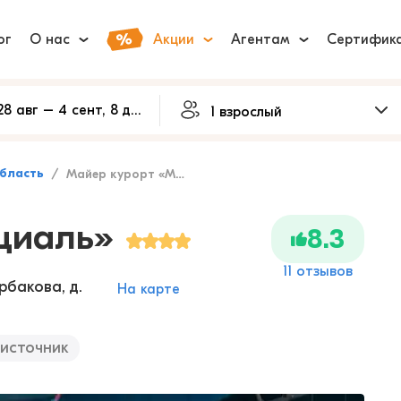
ог
О нас
Акции
Агентам
Сертифик
бласть
Майер курорт «Марциаль»
циаль»
8.3
11 отзывов
рбакова, д.
На карте
источник