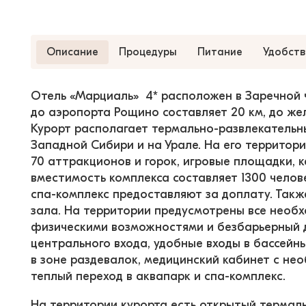
Описание
Процедуры
Питание
Удобств
Отель «Марциаль»  4* расположен в Заречной ч
до аэропорта Рощино составляет 20 км, до же
Курорт располагает термально-развлекательн
Западной Сибири и на Урале. На его территори
70 аттракционов и горок, игровые площадки, 
вместимость комплекса составляет 1300 челов
спа-комплекс предоставляют за доплату. Так
зала. На территории предусмотрены все необх
физическими возможностями и безбарьерный д
центрального входа, удобные входы в бассейн
в зоне раздевалок, медицинский кабинет с не
теплый переход в аквапарк и спа-комплекс.
На территории курорта есть открытый термаль