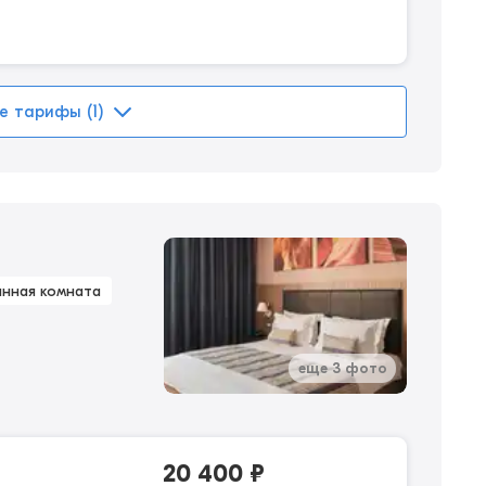
е тарифы (1)
анная комната
еще 3 фото
20 400
₽