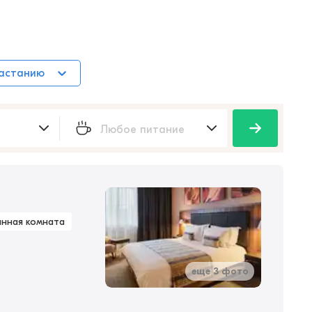
растанию
анная комната
еще 3 фото