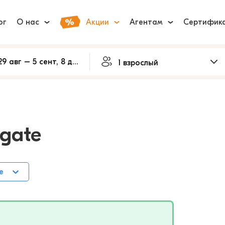
ог
О нас
Акции
Агентам
Сертифик
igate
е