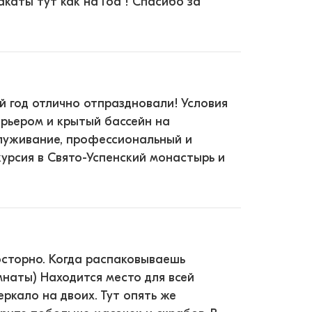
каты тут как на Гоа ! Спасибо за
 год отлично отпраздновали! Условия
ерьером и крытый бассейн на
служивание, профессиональный и
курсия в Свято-Успенский монастырь и
осторно. Когда распаковываешь
наты) Находится место для всей
ркало на двоих. Тут опять же