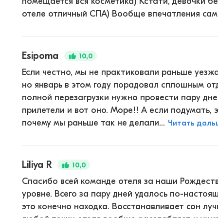
помещается вся косметика) Кстати, девочки б
отеле отличный СПА) Вообще впечатления самы
Esipoma
10,0
Если честно, мы не практиковали раньше уезж
но январь в этом году порадовал сплошным от
полной перезагрузки нужно провести пару дне
прилетели и вот оно. Море!! А если подумать, э
почему мы раньше так не делали...
Читать даль
Liliya R
10,0
Спасибо всей команде отеля за наши Рождест
уровне. Всего за пару дней удалось по-настоящ
это конечно находка. Восстанавливает сон луч