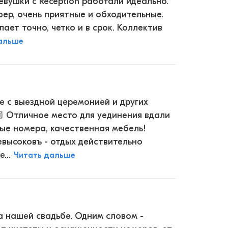
вушки с Reception работали идеально.
ер, очень приятные и обходительные.
ает точно, четко и в срок. Коллектив
альше
е с выездной церемонией и других
 Отличное место для уединения вдали
ые номера, качественная мебель!
евысоковъ - отдых действительно
...
Читать дальше
на нашей свадьбе. Одним словом -