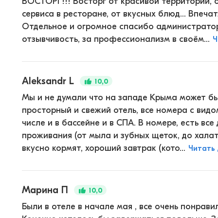
ВОСТОРГ!!! Восторг от красивой территории, 
сервиса в ресторане, от вкусных блюд... Впеч
Отдельное и огромное спасибо администратор
отзывчивость, за профессионализм в своём...
Ч
Aleksandr L
10,0
Мы и не думали что на западе Крыма может б
просторный и свежий отель, все номера с видо
числе и в бассейне и в СПА. В номере, есть в
проживания (от мыла и зубных щеток, до халато
вкусно кормят, хороший завтрак (кото...
Читать
Марина П
10,0
Были в отеле в начале мая , все очень понрави