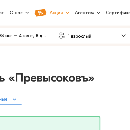
ог
О нас
Акции
Агентам
Сертифик
ль «Превысоковъ»
ные