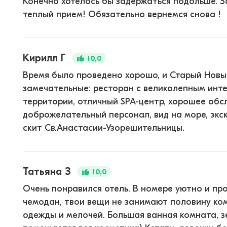
Конечно хотелось бы задержаться подольше. За
теплый прием! Обязательно вернемся снова !
Кирилл Г
10,0
Время было проведено хорошо, и Старый Новый
замечательные: ресторан с великолепным инт
территории, отличный SPA-центр, хорошее об
доброжелательный персонал, вид на море, экс
скит Св.Анастасии-Узорешительницы.
Татьяна З
10,0
Очень понравился отель. В номере уютно и пр
чемодан, твои вещи не занимают половину ком
одежды и мелочей. Большая ванная комната, зе