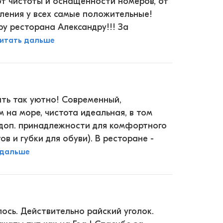
от чистоты и оснащенности номеров, от
атления у всех самые положительные!
у ресторана Александру!!! За
итать дальше
ыть так уютно! Современный,
м на море, чистота идеальная, в том
се доп. принадлежности для комфортного
в и губки для обуви). В ресторане -
 дальше
лось. Действительно райский уголок.