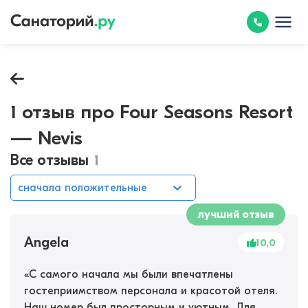
1 отзыв про Four Seasons Resort
— Nevis
Все отзывы
1
сначала положительные
лучший отзыв
Angela
10,0
«
С самого начала мы были впечатлены
гостеприимством персонала и красотой отеля.
Наш номер был просторным и уютным. Для